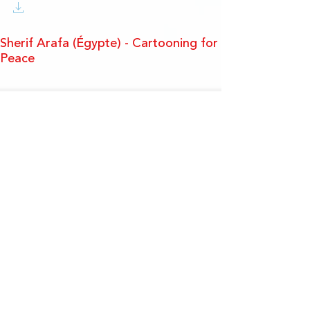
Sherif Arafa (Égypte) - Cartooning for
Peace
*Ces dessins sont libres de droits
uniquement dans le cadre de
l'utilisation ou de la promotion de
l'outil pédagogique "Intelligence
artificielle, Droits devant!".
Si vous souhaitez utiliser l'un de ces
dessins, merci de bien indiquer le nom
du dessinateur ou de la dessinatrice
sous le format suivant : © nom du
dessinateur (pays) - Cartooning for